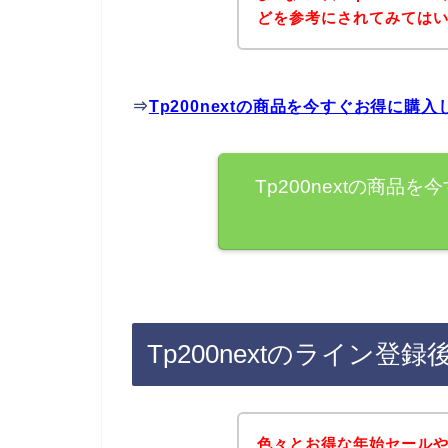
どを参考にされてみては
⇒
Tp200nextの商品を今すぐお得に購
Tp200nextの商
Tp200nextのライン
色々とお得な年始セール