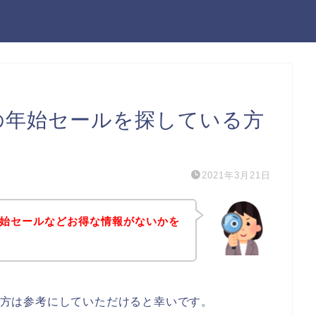
ラ）の年始セールを探している方
2021年3月21日
の年始セールなどお得な情報がないかを
ある方は参考にしていただけると幸いです。