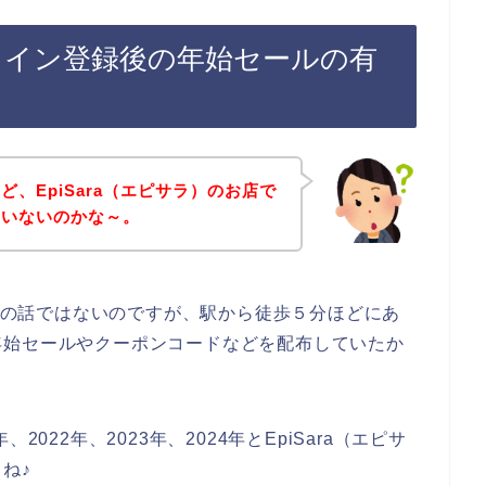
）のライン登録後の年始セールの有
、EpiSara（エピサラ）のお店で
ていないのかな～。
お店の話ではないのですが、駅から徒歩５分ほどにあ
年始セールやクーポンコードなどを配布していたか
022年、2023年、2024年とEpiSara（エピサ
ね♪