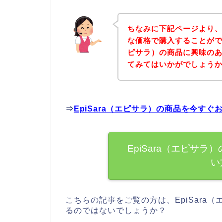
ちなみに下記ページより、E
な価格で購入することができ
ピサラ）の商品に興味の
てみてはいかがでしょう
⇒
EpiSara（エピサラ）の商品を今す
EpiSara（エピサ
い
こちらの記事をご覧の方は、EpiSara
るのではないでしょうか？