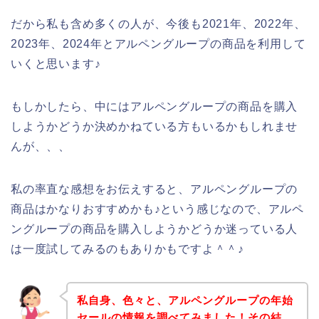
だから私も含め多くの人が、今後も2021年、2022年、
2023年、2024年とアルペングループの商品を利用して
いくと思います♪
もしかしたら、中にはアルペングループの商品を購入
しようかどうか決めかねている方もいるかもしれませ
んが、、、
私の率直な感想をお伝えすると、アルペングループの
商品はかなりおすすめかも♪という感じなので、アルペ
ングループの商品を購入しようかどうか迷っている人
は一度試してみるのもありかもですよ＾＾♪
私自身、色々と、アルペングループの年始
セールの情報を調べてみました！その結