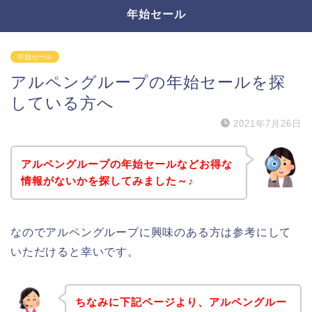
年始セール
年始セール
アルペングループの年始セールを探
している方へ
2021年7月26日
アルペングループの年始セールなどお得な
情報がないかを探してみました～♪
なのでアルペングループに興味のある方は参考にして
いただけると幸いです。
ちなみに下記ページより、アルペングルー