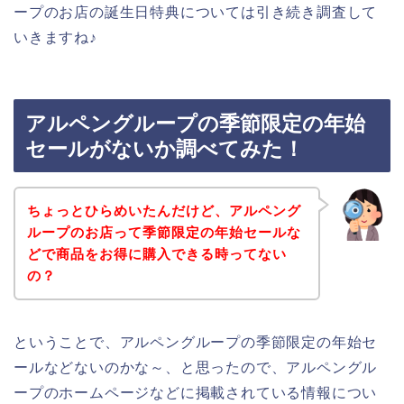
ープのお店の誕生日特典については引き続き調査して
いきますね♪
アルペングループの季節限定の年始
セールがないか調べてみた！
ちょっとひらめいたんだけど、アルペング
ループのお店って季節限定の年始セールな
どで商品をお得に購入できる時ってない
の？
ということで、アルペングループの季節限定の年始セ
ールなどないのかな～、と思ったので、アルペングル
ープのホームページなどに掲載されている情報につい