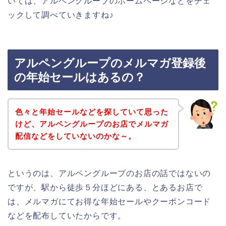
いては、アルペングループのホームページなどをチェ
ックして調べていきますね♪
アルペングループのメルマガ登録後
の年始セールはあるの？
色々と年始セールなどを探していて思った
けど、アルペングループのお店でメルマガ
配信などをしていないのかな～。
というのは、アルペングループのお店の話ではないの
ですが、駅から徒歩５分ほどにある、とあるお店で
は、メルマガにてお得な年始セールやクーポンコード
などを配布していたからです。