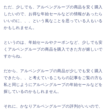
ただ、少しでも、アルペングループの商品を安く購入
したいので、お得な年始セールなどの情報があったら
いいのに、、、という風なことを思っている人もいる
かもしれません。
というのは、年始セールやクーポンなど、少しでも安
くアルペングループの商品を購入できた方が嬉しいで
すからね。
だから、アルペングループの商品が少しでも安く購入
できたら、、と考えているこちらの記事をご覧の方も
私と同じようにアルペングループの年始セールなどを
探しているのかもしれません。
それに、かなりアルペングループの評判がいいので、