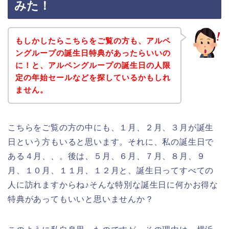
みた！
もしかしたらこちらをご覧の方も、アルペ
ングループの誕生日特典があったらいいの
に！と、アルペングループの誕生日の人限
定の年始セールなどを探しているかもしれ
ません。
こちらをご覧の方の中にも、１月、２月、３月が誕生
日という方もいると思います。それに、私の誕生日で
ある４月、、。後は、５月、６月、７月、８月、９
月、１０月、１１月、１２月と、誕生日ってすべての
人に訪れますからね♪そんな特別な誕生日に何かお得な
特典があってもいいと思いませんか？