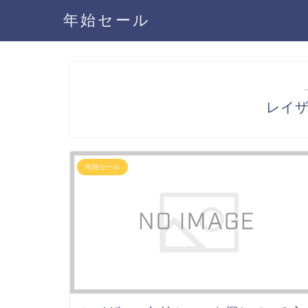
年始セール
レイ
年始セール